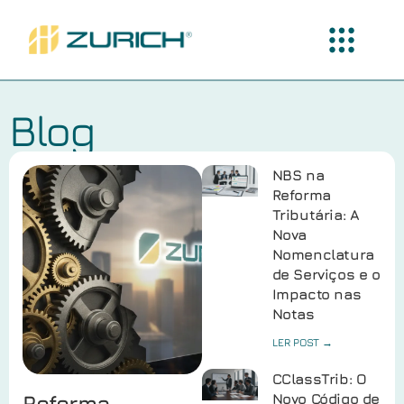
Blog
NBS na
Reforma
Tributária: A
Nova
Nomenclatura
de Serviços e o
Impacto nas
Notas
LER POST →
CClassTrib: O
Reforma
Novo Código de