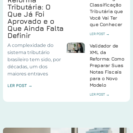
Classificação
Tributária: O
Tributária que
Que Já Foi
Você Vai Ter
Aprovado e o
que Conhecer
Que Ainda Falta
Definir
LER POST →
A complexidade do
Validador de
sistema tributário
XML da
Reforma: Como
brasileiro tem sido, por
Preparar Suas
décadas, um dos
Notas Fiscais
maiores entraves
para o Novo
Modelo
LER POST →
LER POST →