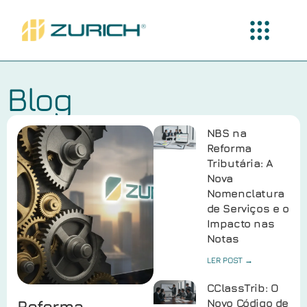
Blog
NBS na
Reforma
Tributária: A
Nova
Nomenclatura
de Serviços e o
Impacto nas
Notas
LER POST →
CClassTrib: O
Reforma
Novo Código de