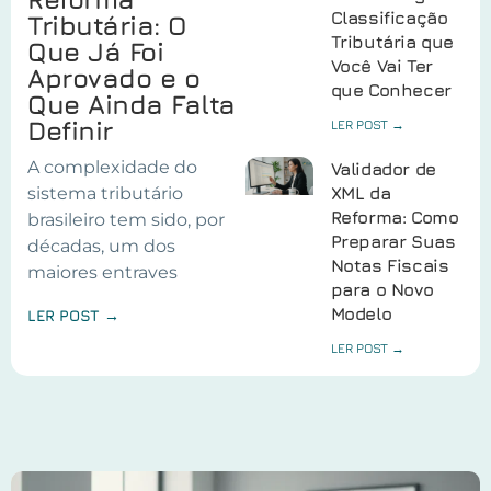
Classificação
Tributária: O
Tributária que
Que Já Foi
Você Vai Ter
Aprovado e o
que Conhecer
Que Ainda Falta
Definir
LER POST →
A complexidade do
Validador de
sistema tributário
XML da
Reforma: Como
brasileiro tem sido, por
Preparar Suas
décadas, um dos
Notas Fiscais
maiores entraves
para o Novo
Modelo
LER POST →
LER POST →