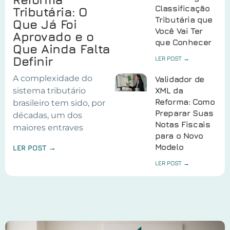
Classificação
Tributária: O
Tributária que
Que Já Foi
Você Vai Ter
Aprovado e o
que Conhecer
Que Ainda Falta
Definir
LER POST →
A complexidade do
Validador de
sistema tributário
XML da
Reforma: Como
brasileiro tem sido, por
Preparar Suas
décadas, um dos
Notas Fiscais
maiores entraves
para o Novo
Modelo
LER POST →
LER POST →