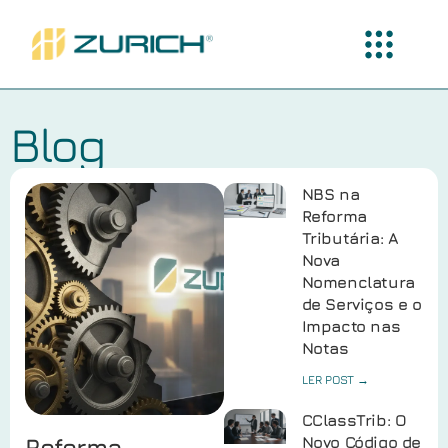
Blog
NBS na
Reforma
Tributária: A
Nova
Nomenclatura
de Serviços e o
Impacto nas
Notas
LER POST →
CClassTrib: O
Reforma
Novo Código de