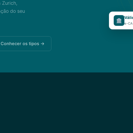
 Zurich,
ação do seu
Váli
🏛️
e-CAC
Conhecer os tipos →