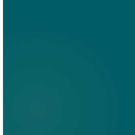
e-CPF A1 (Arquivo)
e-CPF A3 (To