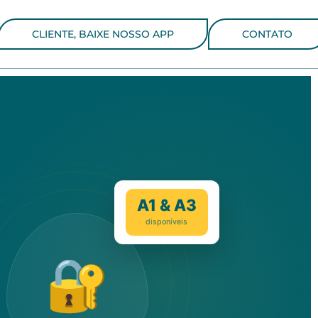
CLIENTE, BAIXE NOSSO APP
CONTATO
A1 & A3
disponíveis
🔐