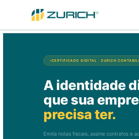
CERTIFICADO DIGITAL · ZURICH CONTABI
A identidade di
que sua empr
precisa ter.
Emita notas fiscais, assine contratos e a