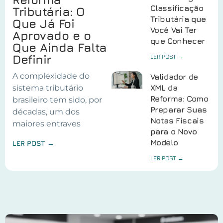
Classificação
Tributária: O
Tributária que
Que Já Foi
Você Vai Ter
Aprovado e o
que Conhecer
Que Ainda Falta
Definir
LER POST →
A complexidade do
Validador de
sistema tributário
XML da
Reforma: Como
brasileiro tem sido, por
Preparar Suas
décadas, um dos
Notas Fiscais
maiores entraves
para o Novo
Modelo
LER POST →
LER POST →