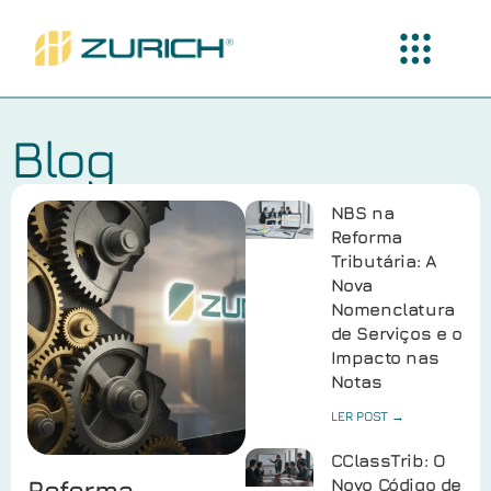
Blog
NBS na
Reforma
Tributária: A
Nova
Nomenclatura
de Serviços e o
Impacto nas
Notas
LER POST →
CClassTrib: O
Reforma
Novo Código de