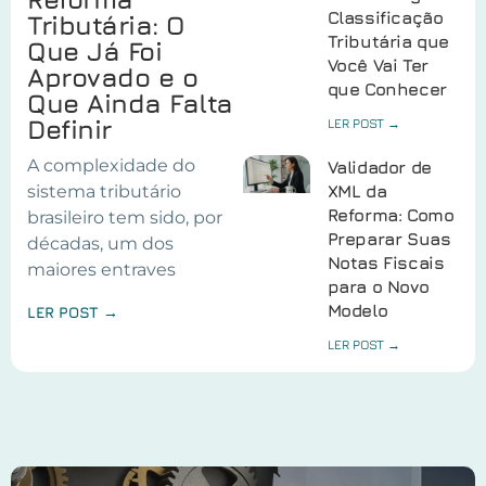
Classificação
Tributária: O
Tributária que
Que Já Foi
Você Vai Ter
Aprovado e o
que Conhecer
Que Ainda Falta
Definir
LER POST →
A complexidade do
Validador de
sistema tributário
XML da
Reforma: Como
brasileiro tem sido, por
Preparar Suas
décadas, um dos
Notas Fiscais
maiores entraves
para o Novo
Modelo
LER POST →
LER POST →