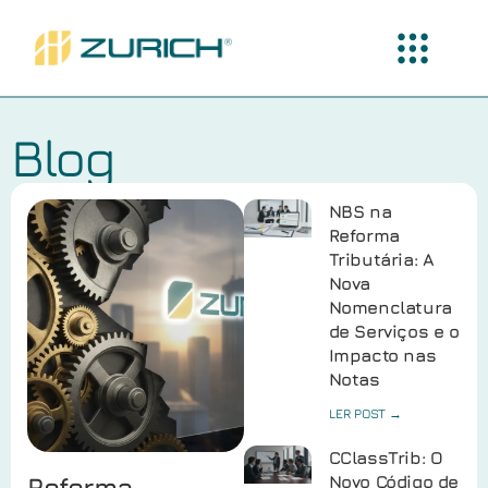
Blog
NBS na
Reforma
Tributária: A
Nova
Nomenclatura
de Serviços e o
Impacto nas
Notas
LER POST →
CClassTrib: O
Reforma
Novo Código de