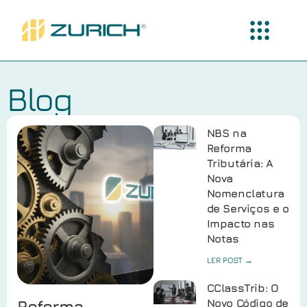
Blog
NBS na
Reforma
Tributária: A
Nova
Nomenclatura
de Serviços e o
Impacto nas
Notas
LER POST →
CClassTrib: O
Reforma
Novo Código de