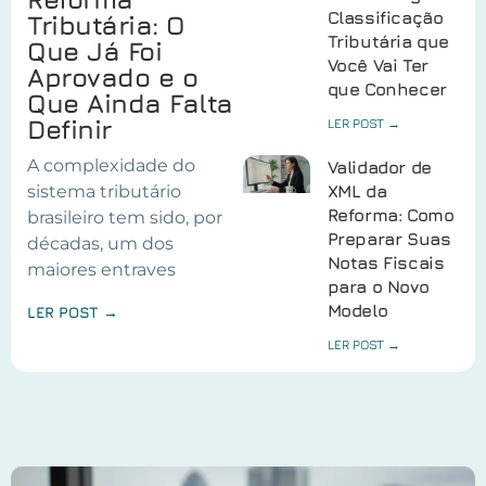
Classificação
Tributária: O
Tributária que
Que Já Foi
Você Vai Ter
Aprovado e o
que Conhecer
Que Ainda Falta
Definir
LER POST →
A complexidade do
Validador de
sistema tributário
XML da
Reforma: Como
brasileiro tem sido, por
Preparar Suas
décadas, um dos
Notas Fiscais
maiores entraves
para o Novo
Modelo
LER POST →
LER POST →