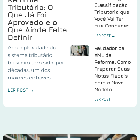
Classificação
Tributária: O
Tributária que
Que Já Foi
Você Vai Ter
Aprovado e o
que Conhecer
Que Ainda Falta
Definir
LER POST →
A complexidade do
Validador de
sistema tributário
XML da
Reforma: Como
brasileiro tem sido, por
Preparar Suas
décadas, um dos
Notas Fiscais
maiores entraves
para o Novo
Modelo
LER POST →
LER POST →