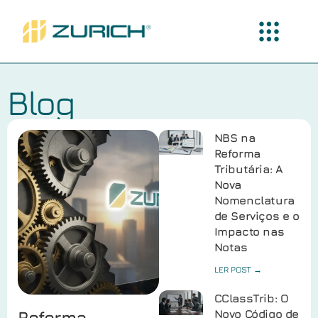
Blog
NBS na
Reforma
Tributária: A
Nova
Nomenclatura
de Serviços e o
Impacto nas
Notas
LER POST →
CClassTrib: O
Reforma
Novo Código de