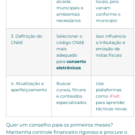
alvarás
locais, pois
municipais e
variam
ambientais
conforme o
necessários
município
3. Definição do
Selecionar o
Isso influencia
CNAE
código CNAE
a tributação e
mais
emissão de
adequado
notas fiscais
para
conserto
eletrônicos
4. Atualização e
Buscar
Use
aperfeiçoamento
cursos, fóruns
plataformas
e conteúdos
como
iFixit
especializados
para aprender
técnicas novas
Quer um conselho para os primeiros meses?
Mantenha controle financeiro rigoroso e procure o