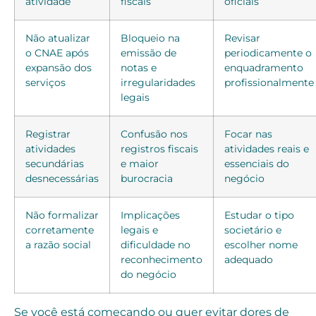
atividade
fiscais
oficiais
Não atualizar
Bloqueio na
Revisar
o CNAE após
emissão de
periodicamente o
expansão dos
notas e
enquadramento
serviços
irregularidades
profissionalmente
legais
Registrar
Confusão nos
Focar nas
atividades
registros fiscais
atividades reais e
secundárias
e maior
essenciais do
desnecessárias
burocracia
negócio
Não formalizar
Implicações
Estudar o tipo
corretamente
legais e
societário e
a razão social
dificuldade no
escolher nome
reconhecimento
adequado
do negócio
Se você está começando ou quer evitar dores de