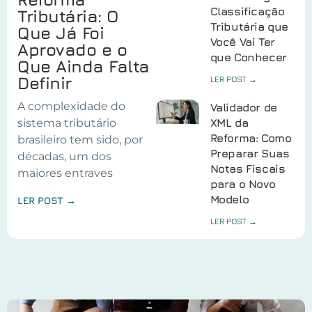
Classificação
Tributária: O
Tributária que
Que Já Foi
Você Vai Ter
Aprovado e o
que Conhecer
Que Ainda Falta
Definir
LER POST →
A complexidade do
Validador de
sistema tributário
XML da
Reforma: Como
brasileiro tem sido, por
Preparar Suas
décadas, um dos
Notas Fiscais
maiores entraves
para o Novo
Modelo
LER POST →
LER POST →