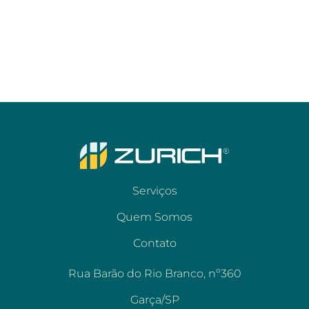
Serviços
Quem Somos
Contato
Rua Barão do Rio Branco, nº360
Garça/SP