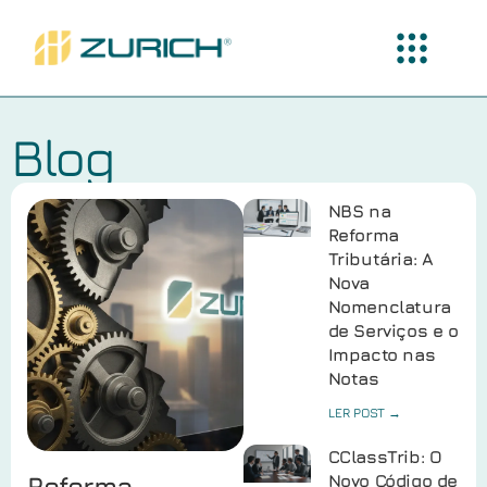
Blog
NBS na
Reforma
Tributária: A
Nova
Nomenclatura
de Serviços e o
Impacto nas
Notas
LER POST →
CClassTrib: O
Reforma
Novo Código de