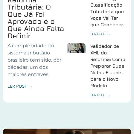
Classificação
Tributária: O
Tributária que
Que Já Foi
Você Vai Ter
Aprovado e o
que Conhecer
Que Ainda Falta
Definir
LER POST →
A complexidade do
Validador de
sistema tributário
XML da
Reforma: Como
brasileiro tem sido, por
Preparar Suas
décadas, um dos
Notas Fiscais
maiores entraves
para o Novo
Modelo
LER POST →
LER POST →