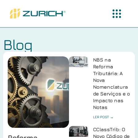
Blog
NBS na
Reforma
Tributária: A
Nova
Nomenclatura
de Serviços e o
Impacto nas
Notas
LER POST →
CClassTrib: O
Reforma
Novo Código de