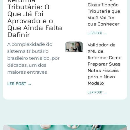
Classificação
Tributária: O
Tributária que
Que Já Foi
Você Vai Ter
Aprovado e o
que Conhecer
Que Ainda Falta
Definir
LER POST →
A complexidade do
Validador de
sistema tributário
XML da
Reforma: Como
brasileiro tem sido, por
Preparar Suas
décadas, um dos
Notas Fiscais
maiores entraves
para o Novo
Modelo
LER POST →
LER POST →