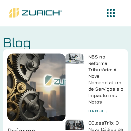
Blog
NBS na
Reforma
Tributária: A
Nova
Nomenclatura
de Serviços e o
Impacto nas
Notas
LER POST →
CClassTrib: O
Reforma
Novo Código de