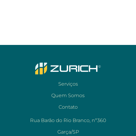
Serviços
Quem Somos
Contato
Rua Barão do Rio Branco, nº360
Garça/SP