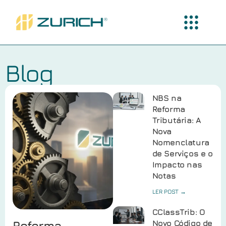
Blog
NBS na
Reforma
Tributária: A
Nova
Nomenclatura
de Serviços e o
Impacto nas
Notas
LER POST →
CClassTrib: O
Reforma
Novo Código de