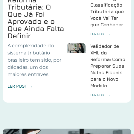
Classificação
Tributária: O
Tributária que
Que Já Foi
Você Vai Ter
Aprovado e o
que Conhecer
Que Ainda Falta
Definir
LER POST →
A complexidade do
Validador de
sistema tributário
XML da
Reforma: Como
brasileiro tem sido, por
Preparar Suas
décadas, um dos
Notas Fiscais
maiores entraves
para o Novo
Modelo
LER POST →
LER POST →