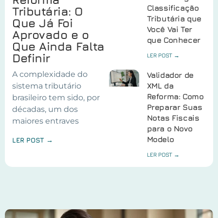
Classificação
Tributária: O
Tributária que
Que Já Foi
Você Vai Ter
Aprovado e o
que Conhecer
Que Ainda Falta
Definir
LER POST →
A complexidade do
Validador de
sistema tributário
XML da
Reforma: Como
brasileiro tem sido, por
Preparar Suas
décadas, um dos
Notas Fiscais
maiores entraves
para o Novo
Modelo
LER POST →
LER POST →