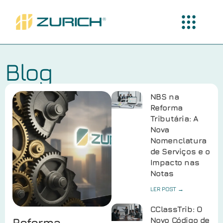
Blog
NBS na
Reforma
Tributária: A
Nova
Nomenclatura
de Serviços e o
Impacto nas
Notas
LER POST →
CClassTrib: O
Reforma
Novo Código de