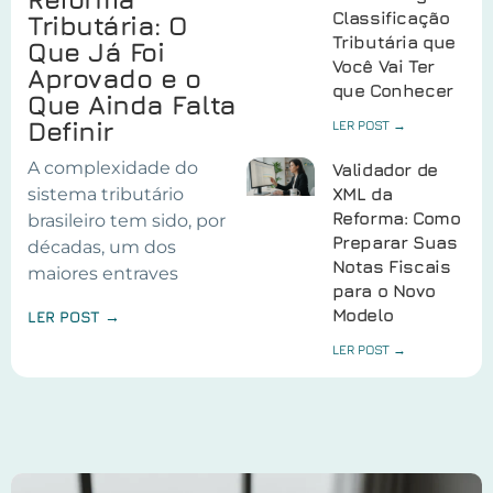
Classificação
Tributária: O
Tributária que
Que Já Foi
Você Vai Ter
Aprovado e o
que Conhecer
Que Ainda Falta
Definir
LER POST →
A complexidade do
Validador de
sistema tributário
XML da
Reforma: Como
brasileiro tem sido, por
Preparar Suas
décadas, um dos
Notas Fiscais
maiores entraves
para o Novo
Modelo
LER POST →
LER POST →