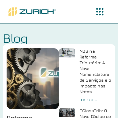
Blog
NBS na
Reforma
Tributária: A
Nova
Nomenclatura
de Serviços e o
Impacto nas
Notas
LER POST →
CClassTrib: O
Reforma
Novo Código de