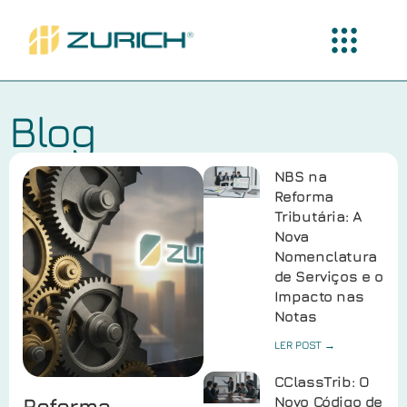
Blog
NBS na
Reforma
Tributária: A
Nova
Nomenclatura
de Serviços e o
Impacto nas
Notas
LER POST →
CClassTrib: O
Reforma
Novo Código de