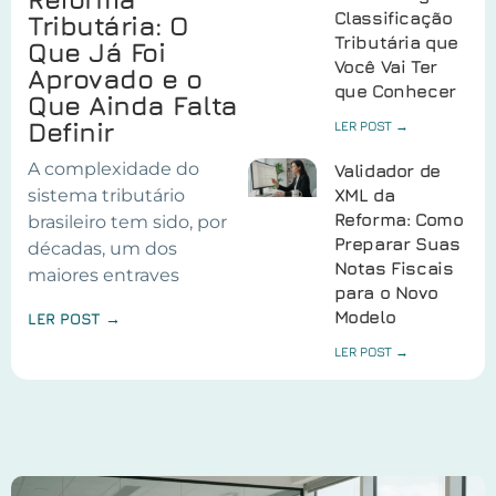
Classificação
Tributária: O
Tributária que
Que Já Foi
Você Vai Ter
Aprovado e o
que Conhecer
Que Ainda Falta
Definir
LER POST →
A complexidade do
Validador de
sistema tributário
XML da
Reforma: Como
brasileiro tem sido, por
Preparar Suas
décadas, um dos
Notas Fiscais
maiores entraves
para o Novo
Modelo
LER POST →
LER POST →