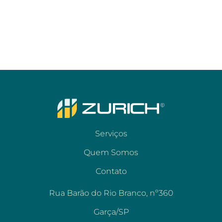
Serviços
Quem Somos
Contato
Rua Barão do Rio Branco, nº360
Garça/SP