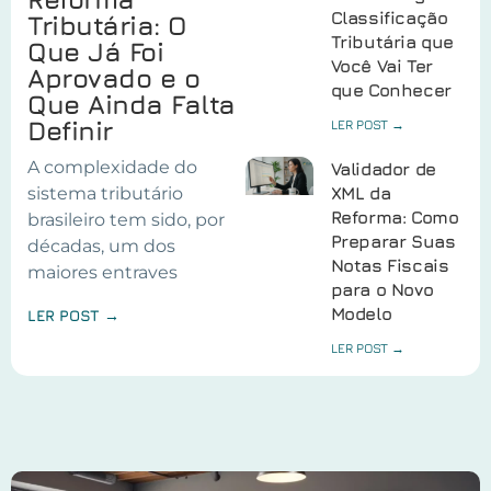
Classificação
Tributária: O
Tributária que
Que Já Foi
Você Vai Ter
Aprovado e o
que Conhecer
Que Ainda Falta
Definir
LER POST →
A complexidade do
Validador de
sistema tributário
XML da
Reforma: Como
brasileiro tem sido, por
Preparar Suas
décadas, um dos
Notas Fiscais
maiores entraves
para o Novo
Modelo
LER POST →
LER POST →