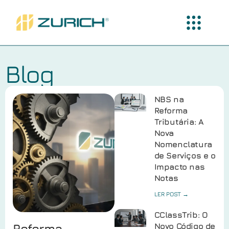
Blog
NBS na
Reforma
Tributária: A
Nova
Nomenclatura
de Serviços e o
Impacto nas
Notas
LER POST →
CClassTrib: O
Reforma
Novo Código de