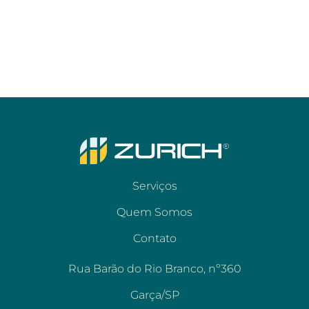
Serviços
Quem Somos
Contato
Rua Barão do Rio Branco, nº360
Garça/SP