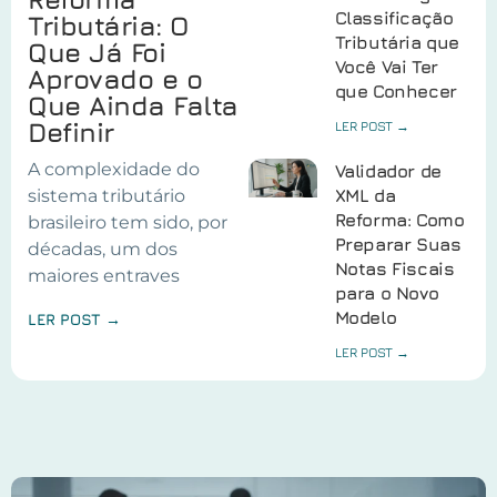
Classificação
Tributária: O
Tributária que
Que Já Foi
Você Vai Ter
Aprovado e o
que Conhecer
Que Ainda Falta
Definir
LER POST →
A complexidade do
Validador de
sistema tributário
XML da
Reforma: Como
brasileiro tem sido, por
Preparar Suas
décadas, um dos
Notas Fiscais
maiores entraves
para o Novo
Modelo
LER POST →
LER POST →