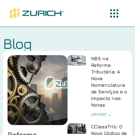
Blog
NBS na
Reforma
Tributária: A
Nova
Nomenclatura
de Serviços e o
Impacto nas
Notas
LER POST →
CClassTrib: O
Reforma
Novo Código de