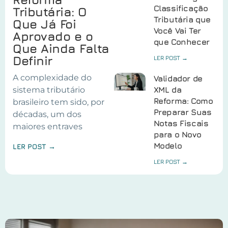
Classificação
Tributária: O
Tributária que
Que Já Foi
Você Vai Ter
Aprovado e o
que Conhecer
Que Ainda Falta
Definir
LER POST →
A complexidade do
Validador de
sistema tributário
XML da
Reforma: Como
brasileiro tem sido, por
Preparar Suas
décadas, um dos
Notas Fiscais
maiores entraves
para o Novo
Modelo
LER POST →
LER POST →