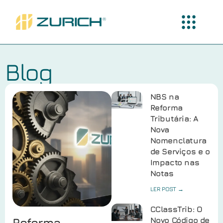
Blog
NBS na
Reforma
Tributária: A
Nova
Nomenclatura
de Serviços e o
Impacto nas
Notas
LER POST →
CClassTrib: O
Reforma
Novo Código de