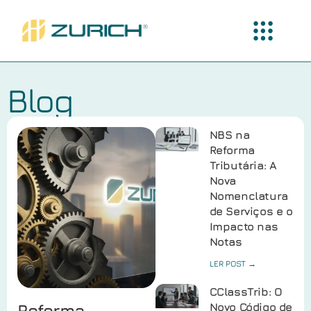
Blog
NBS na
Reforma
Tributária: A
Nova
Nomenclatura
de Serviços e o
Impacto nas
Notas
LER POST →
CClassTrib: O
Reforma
Novo Código de