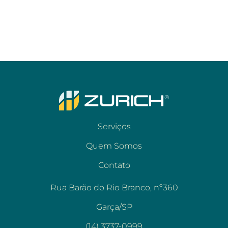
Serviços
Quem Somos
Contato
Rua Barão do Rio Branco, nº360
Garça/SP
(14) 3737-0999