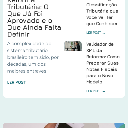
Classificação
Tributária: O
Tributária que
Que Já Foi
Você Vai Ter
Aprovado e o
que Conhecer
Que Ainda Falta
Definir
LER POST →
A complexidade do
Validador de
sistema tributário
XML da
Reforma: Como
brasileiro tem sido, por
Preparar Suas
décadas, um dos
Notas Fiscais
maiores entraves
para o Novo
Modelo
LER POST →
LER POST →