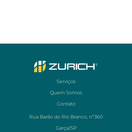
Serviços
Quem Somos
Contato
Rua Barão do Rio Branco, nº360
Garça/SP