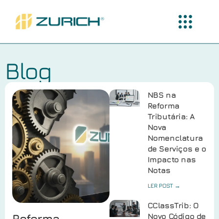
Blog
NBS na
Reforma
Tributária: A
Nova
Nomenclatura
de Serviços e o
Impacto nas
Notas
LER POST →
CClassTrib: O
Reforma
Novo Código de