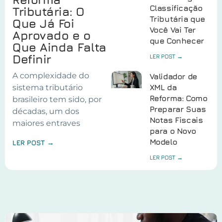
Classificação
Tributária: O
Tributária que
Que Já Foi
Você Vai Ter
Aprovado e o
que Conhecer
Que Ainda Falta
Definir
LER POST →
A complexidade do
Validador de
sistema tributário
XML da
Reforma: Como
brasileiro tem sido, por
Preparar Suas
décadas, um dos
Notas Fiscais
maiores entraves
para o Novo
Modelo
LER POST →
LER POST →