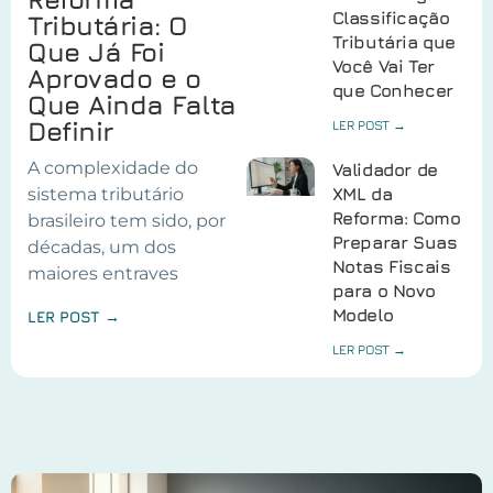
Classificação
Tributária: O
Tributária que
Que Já Foi
Você Vai Ter
Aprovado e o
que Conhecer
Que Ainda Falta
Definir
LER POST →
A complexidade do
Validador de
sistema tributário
XML da
Reforma: Como
brasileiro tem sido, por
Preparar Suas
décadas, um dos
Notas Fiscais
maiores entraves
para o Novo
Modelo
LER POST →
LER POST →