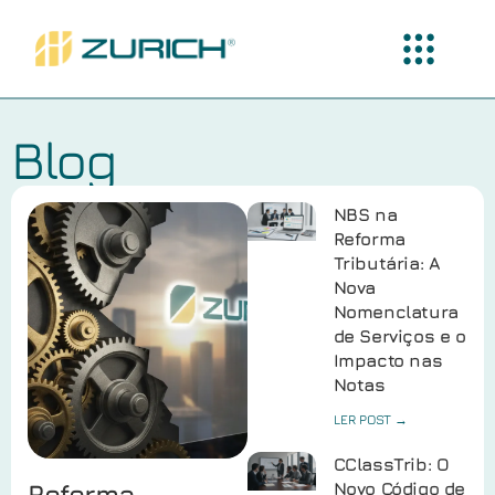
Blog
NBS na
Reforma
Tributária: A
Nova
Nomenclatura
de Serviços e o
Impacto nas
Notas
LER POST →
CClassTrib: O
Reforma
Novo Código de