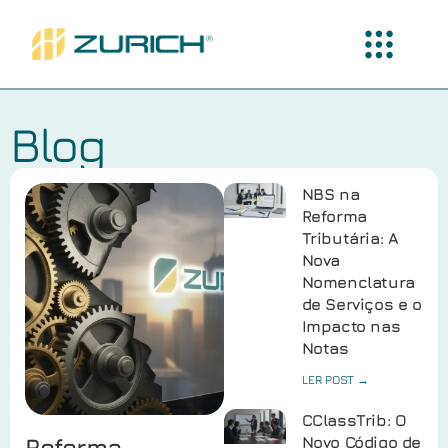
Blog
NBS na
Reforma
Tributária: A
Nova
Nomenclatura
de Serviços e o
Impacto nas
Notas
LER POST →
CClassTrib: O
Reforma
Novo Código de