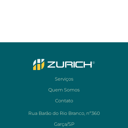
Serviços
Quem Somos
Contato
Rua Barão do Rio Branco, nº360
Garça/SP