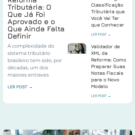
Classificação
Tributária: O
Tributária que
Que Já Foi
Você Vai Ter
Aprovado e o
que Conhecer
Que Ainda Falta
Definir
LER POST →
A complexidade do
Validador de
sistema tributário
XML da
Reforma: Como
brasileiro tem sido, por
Preparar Suas
décadas, um dos
Notas Fiscais
maiores entraves
para o Novo
Modelo
LER POST →
LER POST →