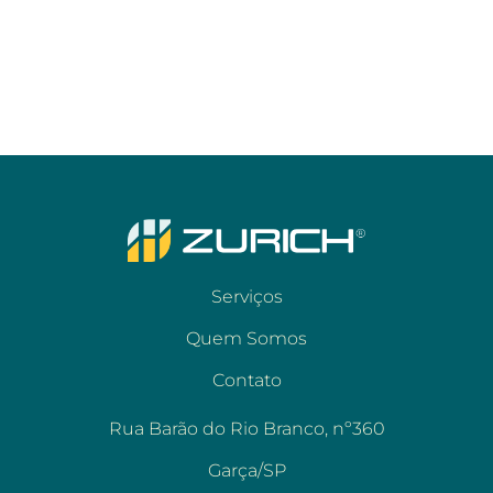
Serviços
Quem Somos
Contato
Rua Barão do Rio Branco, nº360
Garça/SP