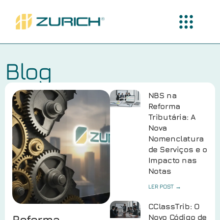
Blog
NBS na
Reforma
Tributária: A
Nova
Nomenclatura
de Serviços e o
Impacto nas
Notas
LER POST →
CClassTrib: O
Reforma
Novo Código de