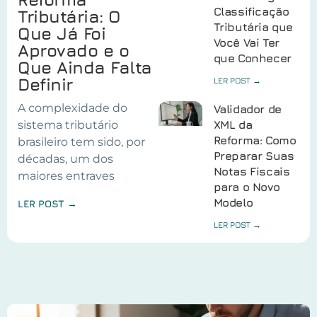
Classificação
Tributária: O
Tributária que
Que Já Foi
Você Vai Ter
Aprovado e o
que Conhecer
Que Ainda Falta
Definir
LER POST →
A complexidade do
Validador de
sistema tributário
XML da
Reforma: Como
brasileiro tem sido, por
Preparar Suas
décadas, um dos
Notas Fiscais
maiores entraves
para o Novo
Modelo
LER POST →
LER POST →