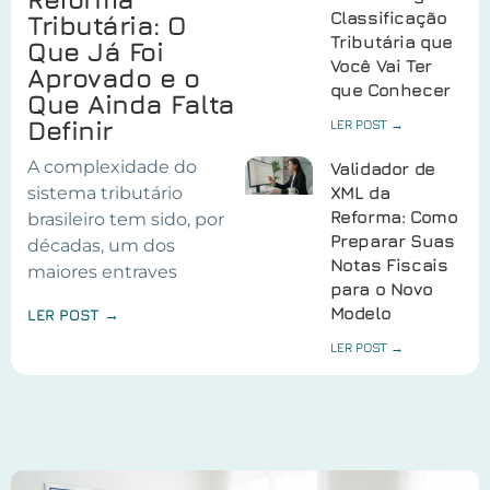
Classificação
Tributária: O
Tributária que
Que Já Foi
Você Vai Ter
Aprovado e o
que Conhecer
Que Ainda Falta
Definir
LER POST →
A complexidade do
Validador de
sistema tributário
XML da
Reforma: Como
brasileiro tem sido, por
Preparar Suas
décadas, um dos
Notas Fiscais
maiores entraves
para o Novo
Modelo
LER POST →
LER POST →