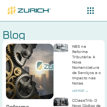
Blog
NBS na
Reforma
Tributária: A
Nova
Nomenclatura
de Serviços e o
Impacto nas
Notas
LER POST →
CClassTrib: O
Reforma
Novo Código de