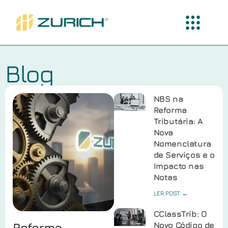
Blog
NBS na
Reforma
Tributária: A
Nova
Nomenclatura
de Serviços e o
Impacto nas
Notas
LER POST →
CClassTrib: O
Reforma
Novo Código de