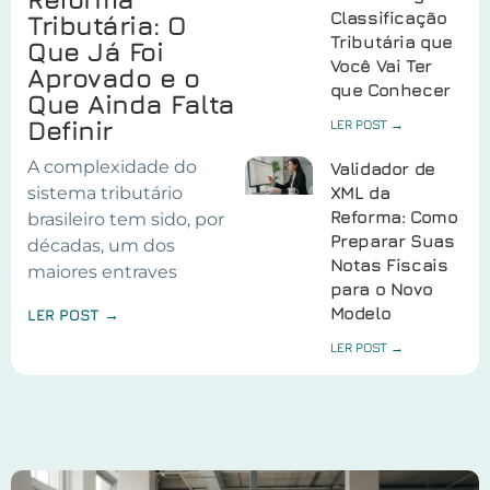
Classificação
Tributária: O
Tributária que
Que Já Foi
Você Vai Ter
Aprovado e o
que Conhecer
Que Ainda Falta
Definir
LER POST →
A complexidade do
Validador de
sistema tributário
XML da
Reforma: Como
brasileiro tem sido, por
Preparar Suas
décadas, um dos
Notas Fiscais
maiores entraves
para o Novo
Modelo
LER POST →
LER POST →