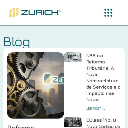
Blog
NBS na
Reforma
Tributária: A
Nova
Nomenclatura
de Serviços e o
Impacto nas
Notas
LER POST →
CClassTrib: O
Reforma
Novo Código de