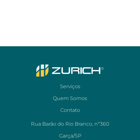
Serviços
Quem Somos
Contato
Rua Barão do Rio Branco, nº360
Garça/SP