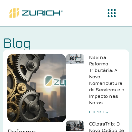
Blog
NBS na
Reforma
Tributária: A
Nova
Nomenclatura
de Serviços e o
Impacto nas
Notas
LER POST →
CClassTrib: O
Reforma
Novo Código de