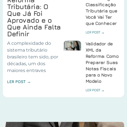
Classificação
Tributária: O
Tributária que
Que Já Foi
Você Vai Ter
Aprovado e o
que Conhecer
Que Ainda Falta
Definir
LER POST →
A complexidade do
Validador de
sistema tributário
XML da
Reforma: Como
brasileiro tem sido, por
Preparar Suas
décadas, um dos
Notas Fiscais
maiores entraves
para o Novo
Modelo
LER POST →
LER POST →