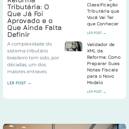
Classificação
Tributária: O
Tributária que
Que Já Foi
Você Vai Ter
Aprovado e o
que Conhecer
Que Ainda Falta
Definir
LER POST →
A complexidade do
Validador de
sistema tributário
XML da
Reforma: Como
brasileiro tem sido, por
Preparar Suas
décadas, um dos
Notas Fiscais
maiores entraves
para o Novo
Modelo
LER POST →
LER POST →