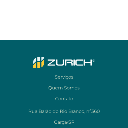
Serviços
Quem Somos
Contato
Rua Barão do Rio Branco, nº360
Garça/SP