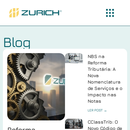
Blog
NBS na
Reforma
Tributária: A
Nova
Nomenclatura
de Serviços e o
Impacto nas
Notas
LER POST →
CClassTrib: O
Reforma
Novo Código de