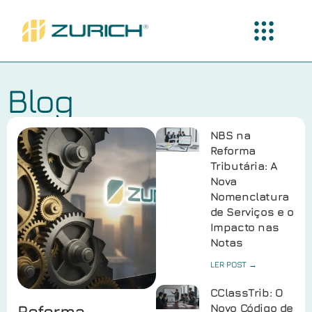
Blog
NBS na
Reforma
Tributária: A
Nova
Nomenclatura
de Serviços e o
Impacto nas
Notas
LER POST →
CClassTrib: O
Reforma
Novo Código de