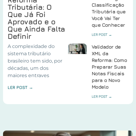
Classificação
Tributária: O
Tributária que
Que Já Foi
Você Vai Ter
Aprovado e o
que Conhecer
Que Ainda Falta
Definir
LER POST →
A complexidade do
Validador de
sistema tributário
XML da
Reforma: Como
brasileiro tem sido, por
Preparar Suas
décadas, um dos
Notas Fiscais
maiores entraves
para o Novo
Modelo
LER POST →
LER POST →