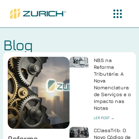
Blog
NBS na
Reforma
Tributária: A
Nova
Nomenclatura
de Serviços e o
Impacto nas
Notas
LER POST →
CClassTrib: O
Reforma
Novo Código de