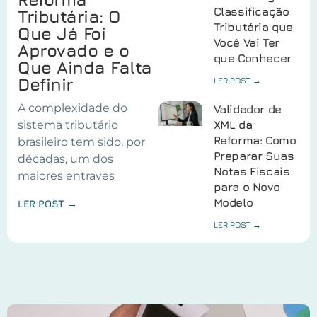
Classificação
Tributária: O
Tributária que
Que Já Foi
Você Vai Ter
Aprovado e o
que Conhecer
Que Ainda Falta
Definir
LER POST →
A complexidade do
Validador de
sistema tributário
XML da
Reforma: Como
brasileiro tem sido, por
Preparar Suas
décadas, um dos
Notas Fiscais
maiores entraves
para o Novo
Modelo
LER POST →
LER POST →