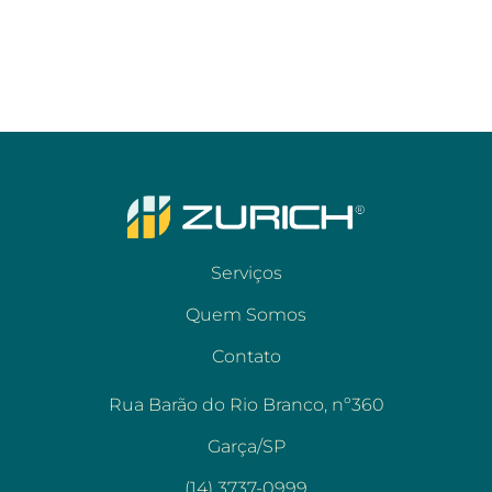
Serviços
Quem Somos
Contato
Rua Barão do Rio Branco, nº360
Garça/SP
(14) 3737-0999