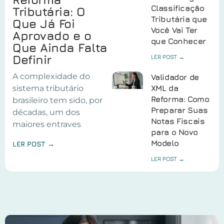
Classificação
Tributária: O
Tributária que
Que Já Foi
Você Vai Ter
Aprovado e o
que Conhecer
Que Ainda Falta
Definir
LER POST →
A complexidade do
Validador de
sistema tributário
XML da
Reforma: Como
brasileiro tem sido, por
Preparar Suas
décadas, um dos
Notas Fiscais
maiores entraves
para o Novo
Modelo
LER POST →
LER POST →