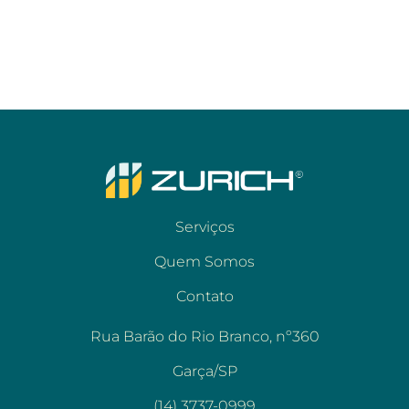
Serviços
Quem Somos
Contato
Rua Barão do Rio Branco, nº360
Garça/SP
(14) 3737-0999