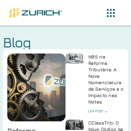
Blog
NBS na
Reforma
Tributária: A
Nova
Nomenclatura
de Serviços e o
Impacto nas
Notas
LER POST →
CClassTrib: O
Reforma
Novo Código de