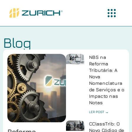
Blog
NBS na
Reforma
Tributária: A
Nova
Nomenclatura
de Serviços e o
Impacto nas
Notas
LER POST →
CClassTrib: O
Reforma
Novo Código de