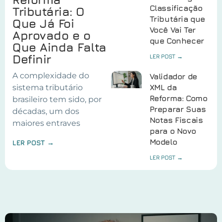
Classificação
Tributária: O
Tributária que
Que Já Foi
Você Vai Ter
Aprovado e o
que Conhecer
Que Ainda Falta
Definir
LER POST →
A complexidade do
Validador de
sistema tributário
XML da
Reforma: Como
brasileiro tem sido, por
Preparar Suas
décadas, um dos
Notas Fiscais
maiores entraves
para o Novo
Modelo
LER POST →
LER POST →