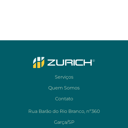
Serviços
Quem Somos
Contato
Rua Barão do Rio Branco, nº360
Garça/SP