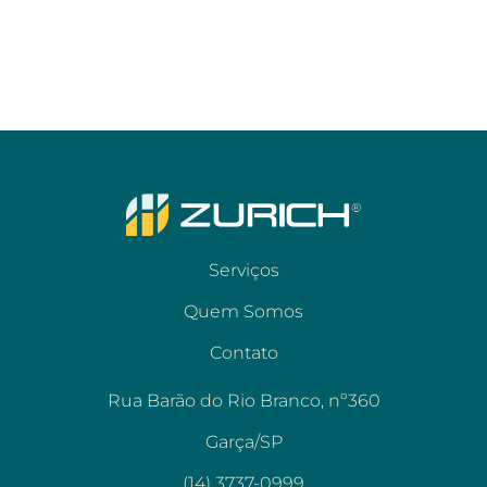
Serviços
Quem Somos
Contato
Rua Barão do Rio Branco, nº360
Garça/SP
(14) 3737-0999