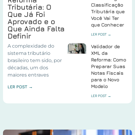
Classificação
Tributária: O
Tributária que
Que Já Foi
Você Vai Ter
Aprovado e o
que Conhecer
Que Ainda Falta
Definir
LER POST →
A complexidade do
Validador de
sistema tributário
XML da
Reforma: Como
brasileiro tem sido, por
Preparar Suas
décadas, um dos
Notas Fiscais
maiores entraves
para o Novo
Modelo
LER POST →
LER POST →