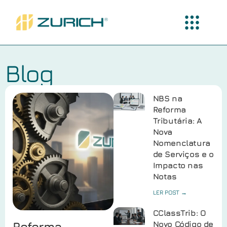
Blog
NBS na
Reforma
Tributária: A
Nova
Nomenclatura
de Serviços e o
Impacto nas
Notas
LER POST →
CClassTrib: O
Reforma
Novo Código de