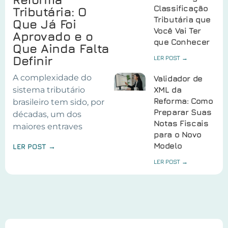
Classificação
Tributária: O
Tributária que
Que Já Foi
Você Vai Ter
Aprovado e o
que Conhecer
Que Ainda Falta
Definir
LER POST →
A complexidade do
Validador de
sistema tributário
XML da
Reforma: Como
brasileiro tem sido, por
Preparar Suas
décadas, um dos
Notas Fiscais
maiores entraves
para o Novo
Modelo
LER POST →
LER POST →