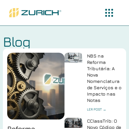
Blog
NBS na
Reforma
Tributária: A
Nova
Nomenclatura
de Serviços e o
Impacto nas
Notas
LER POST →
CClassTrib: O
Reforma
Novo Código de