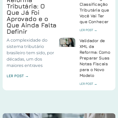
Classificação
Tributária: O
Tributária que
Que Já Foi
Você Vai Ter
Aprovado e o
que Conhecer
Que Ainda Falta
Definir
LER POST →
A complexidade do
Validador de
sistema tributário
XML da
Reforma: Como
brasileiro tem sido, por
Preparar Suas
décadas, um dos
Notas Fiscais
maiores entraves
para o Novo
Modelo
LER POST →
LER POST →