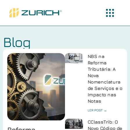
Blog
NBS na
Reforma
Tributária: A
Nova
Nomenclatura
de Serviços e o
Impacto nas
Notas
LER POST →
CClassTrib: O
Reforma
Novo Código de