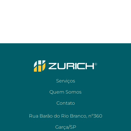
Serviços
Quem Somos
Contato
Rua Barão do Rio Branco, nº360
Garça/SP