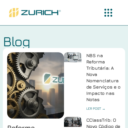
Blog
NBS na
Reforma
Tributária: A
Nova
Nomenclatura
de Serviços e o
Impacto nas
Notas
LER POST →
CClassTrib: O
Reforma
Novo Código de