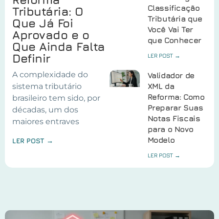
Classificação
Tributária: O
Tributária que
Que Já Foi
Você Vai Ter
Aprovado e o
que Conhecer
Que Ainda Falta
Definir
LER POST →
A complexidade do
Validador de
sistema tributário
XML da
Reforma: Como
brasileiro tem sido, por
Preparar Suas
décadas, um dos
Notas Fiscais
maiores entraves
para o Novo
Modelo
LER POST →
LER POST →