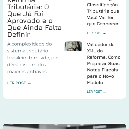
Classificação
Tributária: O
Tributária que
Que Já Foi
Você Vai Ter
Aprovado e o
que Conhecer
Que Ainda Falta
Definir
LER POST →
A complexidade do
Validador de
sistema tributário
XML da
Reforma: Como
brasileiro tem sido, por
Preparar Suas
décadas, um dos
Notas Fiscais
maiores entraves
para o Novo
Modelo
LER POST →
LER POST →