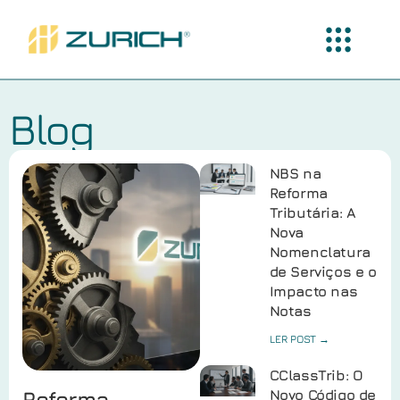
Blog
NBS na
Reforma
Tributária: A
Nova
Nomenclatura
de Serviços e o
Impacto nas
Notas
LER POST →
CClassTrib: O
Reforma
Novo Código de