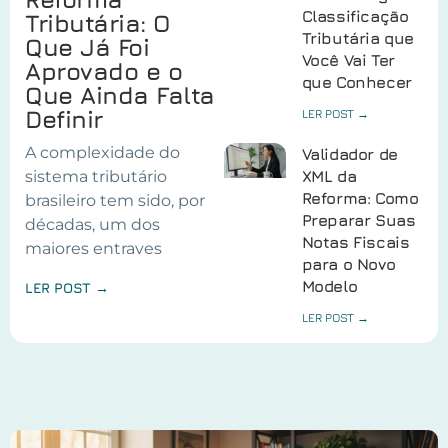
Classificação
Tributária: O
Tributária que
Que Já Foi
Você Vai Ter
Aprovado e o
que Conhecer
Que Ainda Falta
Definir
LER POST →
A complexidade do
Validador de
sistema tributário
XML da
Reforma: Como
brasileiro tem sido, por
Preparar Suas
décadas, um dos
Notas Fiscais
maiores entraves
para o Novo
Modelo
LER POST →
LER POST →