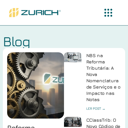
Blog
NBS na
Reforma
Tributária: A
Nova
Nomenclatura
de Serviços e o
Impacto nas
Notas
LER POST →
CClassTrib: O
Reforma
Novo Código de