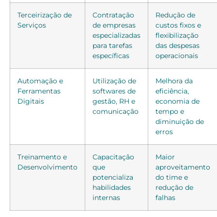
Terceirização de
Contratação
Redução de
Serviços
de empresas
custos fixos e
especializadas
flexibilização
para tarefas
das despesas
específicas
operacionais
Automação e
Utilização de
Melhora da
Ferramentas
softwares de
eficiência,
Digitais
gestão, RH e
economia de
comunicação
tempo e
diminuição de
erros
Treinamento e
Capacitação
Maior
Desenvolvimento
que
aproveitamento
potencializa
do time e
habilidades
redução de
internas
falhas