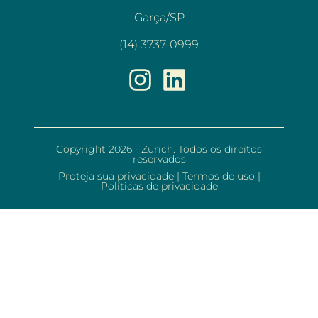
Garça/SP
(14) 3737-0999
Copyright 2026 - Zurich. Todos os direitos
reservados
Proteja sua privacidade
|
Termos de uso
|
Políticas de privacidade