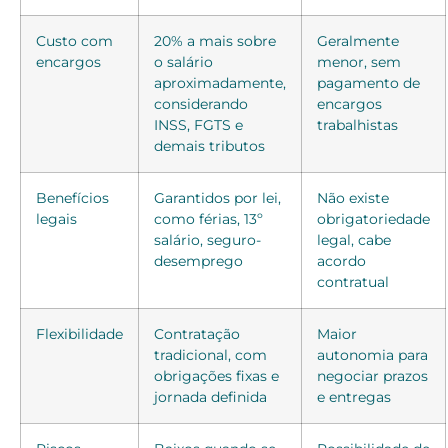
Custo com
20% a mais sobre
Geralmente
encargos
o salário
menor, sem
aproximadamente,
pagamento de
considerando
encargos
INSS, FGTS e
trabalhistas
demais tributos
Benefícios
Garantidos por lei,
Não existe
legais
como férias, 13º
obrigatoriedade
salário, seguro-
legal, cabe
desemprego
acordo
contratual
Flexibilidade
Contratação
Maior
tradicional, com
autonomia para
obrigações fixas e
negociar prazos
jornada definida
e entregas