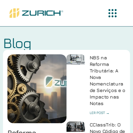
Blog
NBS na
Reforma
Tributária: A
Nova
Nomenclatura
de Serviços e o
Impacto nas
Notas
LER POST →
CClassTrib: O
Reforma
Novo Código de