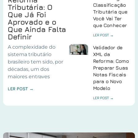
Classificação
Tributária: O
Tributária que
Que Já Foi
Você Vai Ter
Aprovado e o
que Conhecer
Que Ainda Falta
Definir
LER POST →
A complexidade do
Validador de
sistema tributário
XML da
Reforma: Como
brasileiro tem sido, por
Preparar Suas
décadas, um dos
Notas Fiscais
maiores entraves
para o Novo
Modelo
LER POST →
LER POST →