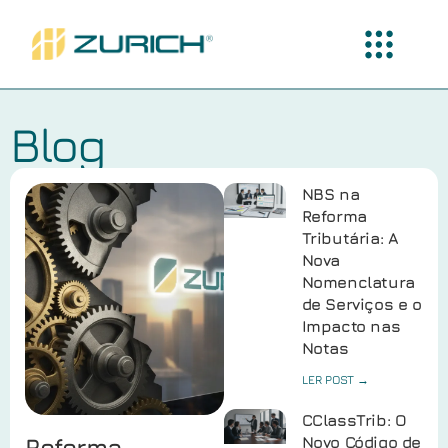
Blog
NBS na
Reforma
Tributária: A
Nova
Nomenclatura
de Serviços e o
Impacto nas
Notas
LER POST →
CClassTrib: O
Reforma
Novo Código de