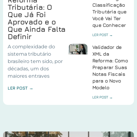
Classificação
Tributária: O
Tributária que
Que Já Foi
Você Vai Ter
Aprovado e o
que Conhecer
Que Ainda Falta
Definir
LER POST →
A complexidade do
Validador de
sistema tributário
XML da
Reforma: Como
brasileiro tem sido, por
Preparar Suas
décadas, um dos
Notas Fiscais
maiores entraves
para o Novo
Modelo
LER POST →
LER POST →