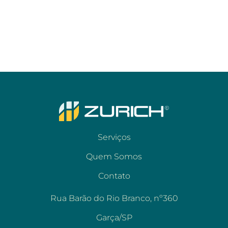
Serviços
Quem Somos
Contato
Rua Barão do Rio Branco, nº360
Garça/SP