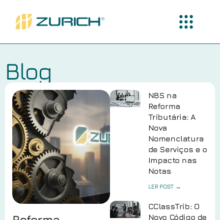
Blog
NBS na
Reforma
Tributária: A
Nova
Nomenclatura
de Serviços e o
Impacto nas
Notas
LER POST →
CClassTrib: O
Reforma
Novo Código de