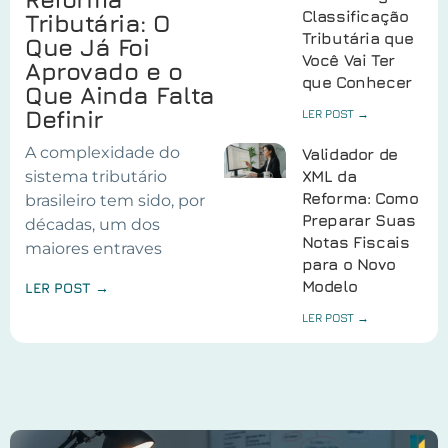
Classificação
Tributária: O
Tributária que
Que Já Foi
Você Vai Ter
Aprovado e o
que Conhecer
Que Ainda Falta
Definir
LER POST →
A complexidade do
Validador de
sistema tributário
XML da
Reforma: Como
brasileiro tem sido, por
Preparar Suas
décadas, um dos
Notas Fiscais
maiores entraves
para o Novo
Modelo
LER POST →
LER POST →