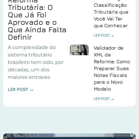
Classificação
Tributária: O
Tributária que
Que Já Foi
Você Vai Ter
Aprovado e o
que Conhecer
Que Ainda Falta
Definir
LER POST →
A complexidade do
Validador de
sistema tributário
XML da
Reforma: Como
brasileiro tem sido, por
Preparar Suas
décadas, um dos
Notas Fiscais
maiores entraves
para o Novo
Modelo
LER POST →
LER POST →