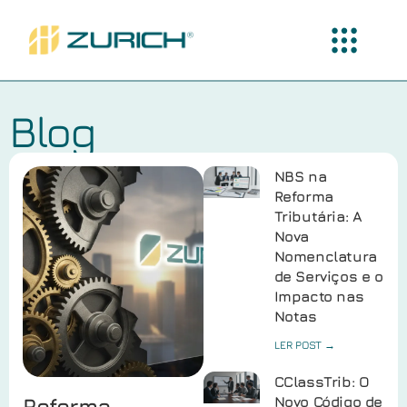
Blog
NBS na
Reforma
Tributária: A
Nova
Nomenclatura
de Serviços e o
Impacto nas
Notas
LER POST →
CClassTrib: O
Reforma
Novo Código de