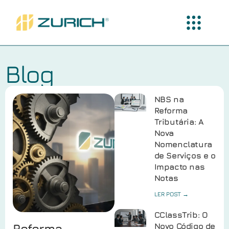
Blog
NBS na
Reforma
Tributária: A
Nova
Nomenclatura
de Serviços e o
Impacto nas
Notas
LER POST →
CClassTrib: O
Reforma
Novo Código de