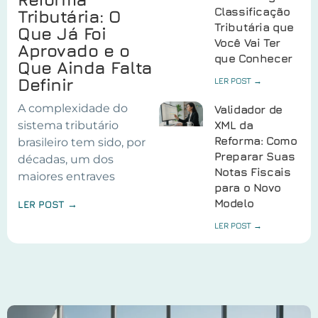
Classificação
Tributária: O
Tributária que
Que Já Foi
Você Vai Ter
Aprovado e o
que Conhecer
Que Ainda Falta
Definir
LER POST →
A complexidade do
Validador de
sistema tributário
XML da
Reforma: Como
brasileiro tem sido, por
Preparar Suas
décadas, um dos
Notas Fiscais
maiores entraves
para o Novo
Modelo
LER POST →
LER POST →