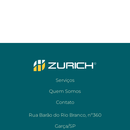
Serviços
Quem Somos
Contato
Rua Barão do Rio Branco, nº360
Garça/SP