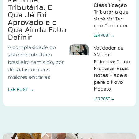
Classificação
Tributária: O
Tributária que
Que Já Foi
Você Vai Ter
Aprovado e o
que Conhecer
Que Ainda Falta
Definir
LER POST →
A complexidade do
Validador de
sistema tributário
XML da
Reforma: Como
brasileiro tem sido, por
Preparar Suas
décadas, um dos
Notas Fiscais
maiores entraves
para o Novo
Modelo
LER POST →
LER POST →