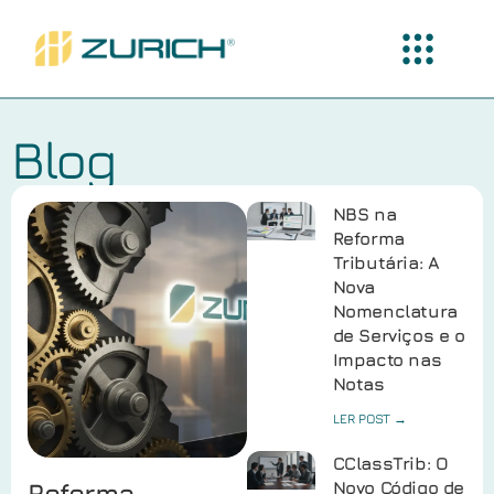
Blog
NBS na
Reforma
Tributária: A
Nova
Nomenclatura
de Serviços e o
Impacto nas
Notas
LER POST →
CClassTrib: O
Reforma
Novo Código de