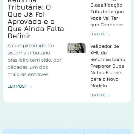
Classificação
Tributária: O
Tributária que
Que Já Foi
Você Vai Ter
Aprovado e o
que Conhecer
Que Ainda Falta
Definir
LER POST →
A complexidade do
Validador de
sistema tributário
XML da
Reforma: Como
brasileiro tem sido, por
Preparar Suas
décadas, um dos
Notas Fiscais
maiores entraves
para o Novo
Modelo
LER POST →
LER POST →