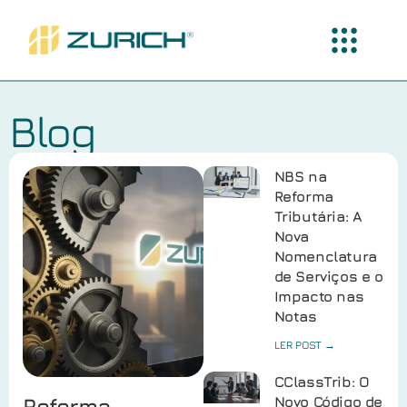
Blog
NBS na
Reforma
Tributária: A
Nova
Nomenclatura
de Serviços e o
Impacto nas
Notas
LER POST →
CClassTrib: O
Reforma
Novo Código de