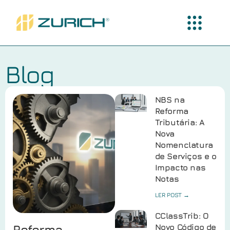
Blog
NBS na
Reforma
Tributária: A
Nova
Nomenclatura
de Serviços e o
Impacto nas
Notas
LER POST →
CClassTrib: O
Reforma
Novo Código de