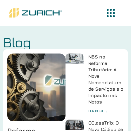
Blog
NBS na
Reforma
Tributária: A
Nova
Nomenclatura
de Serviços e o
Impacto nas
Notas
LER POST →
CClassTrib: O
Reforma
Novo Código de