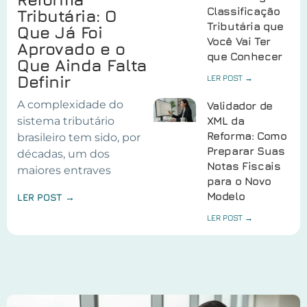
Classificação
Tributária: O
Tributária que
Que Já Foi
Você Vai Ter
Aprovado e o
que Conhecer
Que Ainda Falta
Definir
LER POST →
A complexidade do
Validador de
sistema tributário
XML da
Reforma: Como
brasileiro tem sido, por
Preparar Suas
décadas, um dos
Notas Fiscais
maiores entraves
para o Novo
Modelo
LER POST →
LER POST →