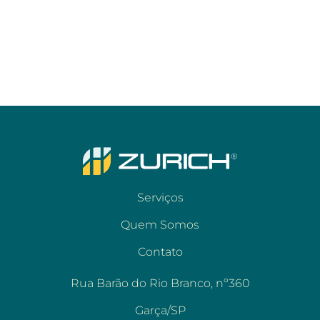
Serviços
Quem Somos
Contato
Rua Barão do Rio Branco, nº360
Garça/SP