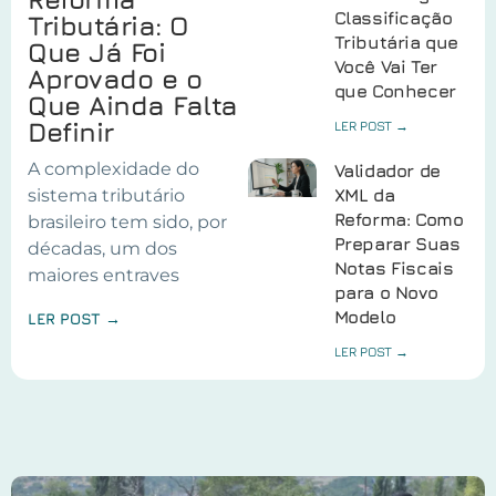
Classificação
Tributária: O
Tributária que
Que Já Foi
Você Vai Ter
Aprovado e o
que Conhecer
Que Ainda Falta
Definir
LER POST →
A complexidade do
Validador de
sistema tributário
XML da
Reforma: Como
brasileiro tem sido, por
Preparar Suas
décadas, um dos
Notas Fiscais
maiores entraves
para o Novo
Modelo
LER POST →
LER POST →