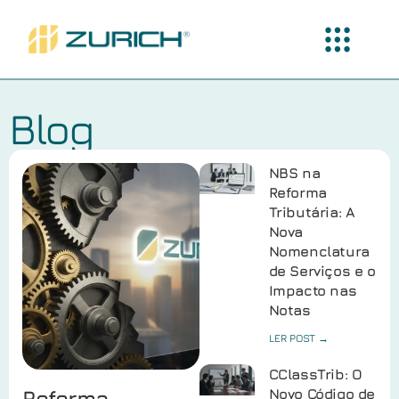
Blog
NBS na
Reforma
Tributária: A
Nova
Nomenclatura
de Serviços e o
Impacto nas
Notas
LER POST →
CClassTrib: O
Reforma
Novo Código de